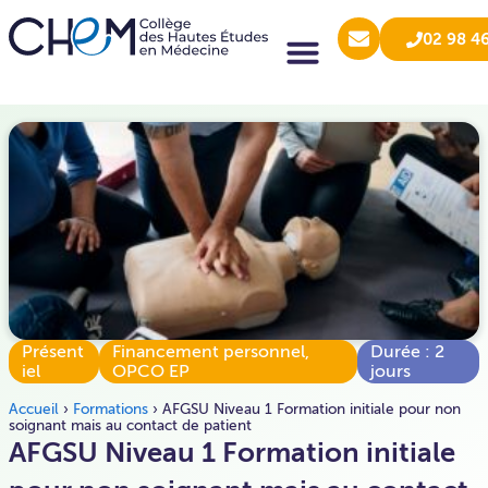
02 98 4
Présent
Financement personnel
,
Durée : 2
iel
OPCO EP
jours
Accueil
›
Formations
›
AFGSU Niveau 1 Formation initiale pour non
soignant mais au contact de patient
AFGSU Niveau 1 Formation initiale