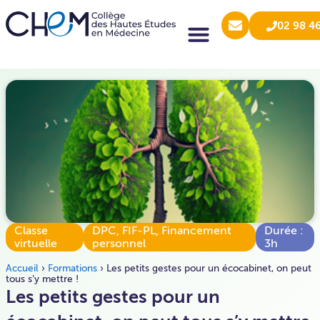
02 98 4
Classe
DPC
,
FIF-PL
,
Financement
Durée :
virtuelle
personnel
3h
Accueil
›
Formations
›
Les petits gestes pour un écocabinet, on peut
tous s’y mettre !
Les petits gestes pour un