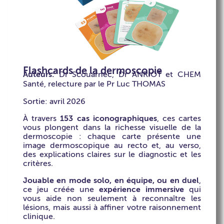
Flashcards de la dermoscopie
Auteurs:
Dr Scouarnec, Dr ANRIOT et CHEM
Santé, relecture par le Pr Luc THOMAS
Sortie: avril 2026
À travers
153 cas iconographiques
, ces cartes
vous plongent dans la richesse visuelle de la
dermoscopie : chaque carte présente une
image dermoscopique au recto et, au verso,
des explications claires sur le diagnostic et les
critères.
Jouable en mode solo, en équipe, ou en duel
,
ce jeu créée une
expérience immersive
qui
vous aide non seulement à reconnaître les
lésions, mais aussi à affiner votre raisonnement
clinique.