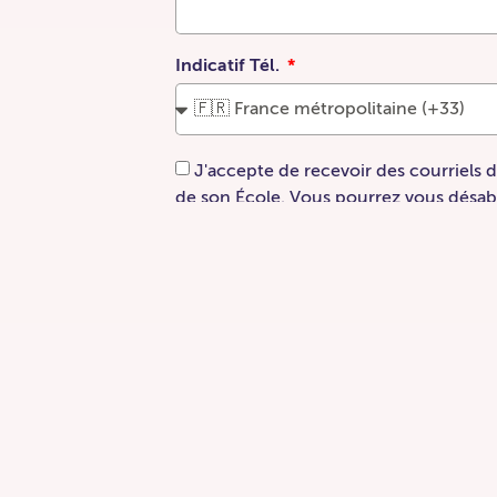
Plan du site
Accueil
Nos événements
Indicatif Tél.
Les Assises
Transmed
FormaPASSION
J'accepte de recevoir des courriels
FormaTRAIL
de son École. Vous pourrez vous désab
moment.
FormaZEN
Rencontres régionales des aides-soignants
Les journées du Bois-Guy
Consulter le webina
Sommets de la dermoscopie
Retour
Soirées du Chem
Les informations portées sur ce formulaire sont oblig
Nos autres activités
validation de votre demande d’information auprès d
nous permettront de vous accompagner au mieux dans
DU dermatologie
font l’objet d’un traitement informatisé. Conformémen
Les éditions du Chem
«informatique et libertés» du 6 janvier 1978 modifiée
droit d’accès et de rectification aux informations qu
Bilan de compétences
vous souhaitez l’exercer veuillez vous adresser à se