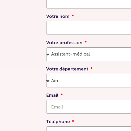
Votre nom
Votre profession
Restez informés
Abonnez-vous à notre Newsletter pour ne rien manquer
des nouvelles formations, événements et actualités du
CHEM Santé.
Votre département
Votre e-mail
Email
S'inscrire
Téléphone